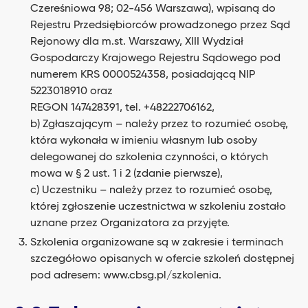
Czereśniowa 98; 02-456 Warszawa), wpisaną do
Rejestru Przedsiębiorców prowadzonego przez Sąd
Rejonowy dla m.st. Warszawy, XIII Wydział
Gospodarczy Krajowego Rejestru Sądowego pod
numerem KRS 0000524358, posiadającą NIP
5223018910 oraz
REGON 147428391, tel. +48222706162,
b) Zgłaszającym – należy przez to rozumieć osobę,
która wykonała w imieniu własnym lub osoby
delegowanej do szkolenia czynności, o których
mowa w § 2 ust. 1 i 2 (zdanie pierwsze),
c) Uczestniku – należy przez to rozumieć osobę,
której zgłoszenie uczestnictwa w szkoleniu zostało
uznane przez Organizatora za przyjęte.
Szkolenia organizowane są w zakresie i terminach
szczegółowo opisanych w ofercie szkoleń dostępnej
pod adresem:
www.cbsg.pl/szkolenia
.