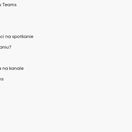
u Teams
ci na spotkanie
aniu?
a na kanale
ms