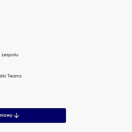
 zespołu
atki Teams
eniowy