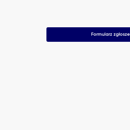
Formularz zgłosz
PL-7001 Create 
Power Apps
TERMIN KURSU