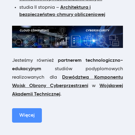
studia II stopnia –
Architektura i
bezpieczeństwo chmury obliczeniowej
Jesteśmy również
partnerem technologiczno-
edukacyjnym
studiów podyplomowych
realizowanych dla
Dowództwa Komponentu
Wojsk Obrony Cyberprzestrzeni
w
Wojskowej
Akademii Technicznej
.
Więcej