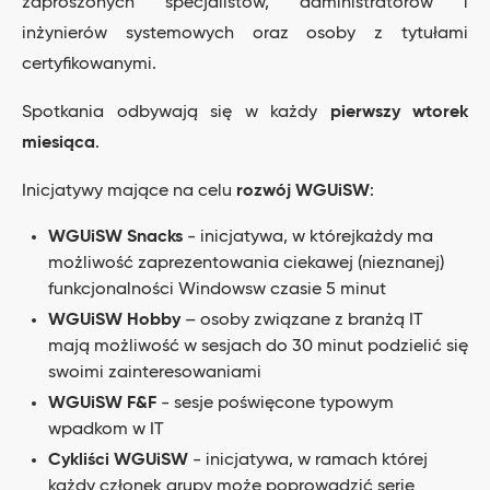
zaproszonych specjalistów, administratorów i
inżynierów systemowych oraz osoby z tytułami
certyfikowanymi.
Spotkania odbywają się w każdy
pierwszy wtorek
miesiąca
.
Inicjatywy mające na celu
rozwój WGUiSW
:
WGUiSW Snacks
- inicjatywa, w którejkażdy ma
możliwość zaprezentowania ciekawej (nieznanej)
funkcjonalności Windowsw czasie 5 minut
WGUiSW Hobby
– osoby związane z branżą IT
mają możliwość w sesjach do 30 minut podzielić się
swoimi zainteresowaniami
WGUiSW F&F
- sesje poświęcone typowym
wpadkom w IT
Cykliści WGUiSW
- inicjatywa, w ramach której
każdy członek grupy może poprowadzić serię