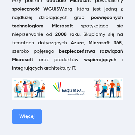
Przy polskim
oddziale Microsoft
powołaliśmy
społeczność WGUiSW.org
, która jest jedną z
najdłużej działających grup
poświęconych
technologiom Microsoft
spotykającą się
nieprzerwanie od
2008 roku
. Skupiamy się na
tematach dotyczących
Azure
,
Microsoft 365
,
szeroko pojętego
bezpieczeństwa rozwiązań
Microsoft
oraz produktów
wspierających
i
integrujących
architektury IT.
Więcej